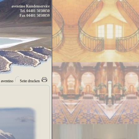
Südamerika Reisen, Luxus beim Argentinien Shopping, Bolivien und Peru Reisen
aventino Kundenservice
lf Reisen Südamerika
Tel. 04401 5050050
Fax 04401 5050059
 aventino
Seite drucken