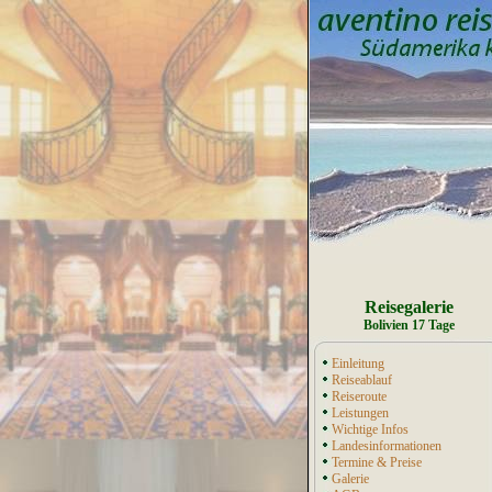
Reisegalerie
Bolivien 17 Tage
Einleitung
Reiseablauf
Reiseroute
Leistungen
Wichtige Infos
Landesinformationen
Termine & Preise
Galerie